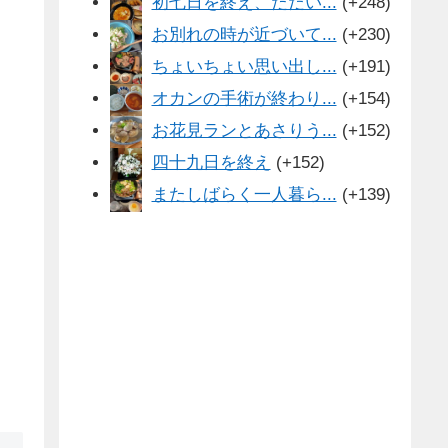
初七日を終え、ただい...
+248
お別れの時が近づいて...
+230
ちょいちょい思い出し...
+191
オカンの手術が終わり...
+154
お花見ランとあさりう...
+152
四十九日を終え
+152
またしばらく一人暮ら...
+139