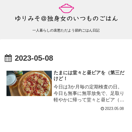
一人暮らしの哀愁ただよう節約ごはん日記
2023-05-08
たまには堂々と昼ビアを（第三だ
けど！
今日は3か月毎の定期検査の日。
今日も無事に無罪放免で、足取り
軽やかに帰って堂々と昼ビア（第
三）をプシッ。今日の食出費サッ
2023.05.08
ポロポテト 75円 特売アクエリ
ア...