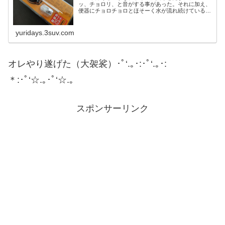
ッ、チョロリ、と音がする事があった。それに加え、
便器にチョロチョロとほそーく水が流れ続けている事
に気付く。こ...
yuridays.3suv.com
オレやり遂げた（大袈裟）･ﾟ‘.｡･:･ﾟ‘.｡･:
＊:･ﾟ‘☆.｡･ﾟ‘☆.｡
スポンサーリンク