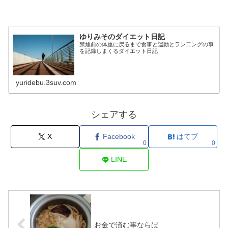
ゆりみそのダイエット日記
禁煙前の体重に戻るまで食事と運動とラン二ングの事
を記録しまくるダイエット日記
yuridebu.3suv.com
シェアする
X
Facebook
はてブ
0
0
LINE
お金で済む事ならば