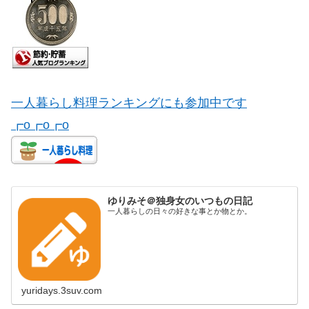
一人暮らし料理ランキングにも参加中です
┏o┏o┏o
ゆりみそ＠独身女のいつもの日記
一人暮らしの日々の好きな事とか物とか。
yuridays.3suv.com