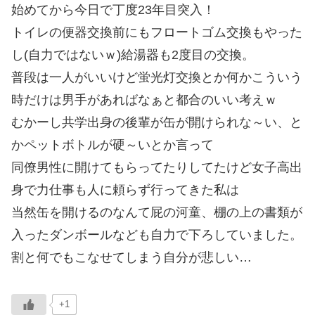
始めてから今日で丁度23年目突入！
トイレの便器交換前にもフロートゴム交換もやった
し(自力ではないｗ)給湯器も2度目の交換。
普段は一人がいいけど蛍光灯交換とか何かこういう
時だけは男手があればなぁと都合のいい考えｗ
むかーし共学出身の後輩が缶が開けられな～い、と
かペットボトルが硬～いとか言って
同僚男性に開けてもらってたりしてたけど女子高出
身で力仕事も人に頼らず行ってきた私は
当然缶を開けるのなんて屁の河童、棚の上の書類が
入ったダンボールなども自力で下ろしていました。
割と何でもこなせてしまう自分が悲しい…
+1