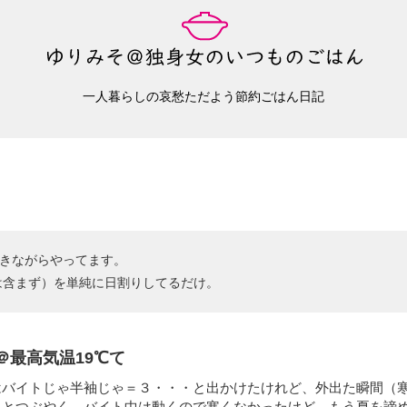
一人暮らしの哀愁ただよう節約ごはん日記
抜きながらやってます。
は含まず）を単純に日割りしてるだけ。
＠最高気温19℃て
はバイトじゃ半袖じゃ＝３・・・と出かけたけれど、外出た瞬間（
）とつぶやく。バイト中は動くので寒くなかったけど、もう夏を諦