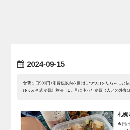
2024-09-15
食費１日500円+消費税以内を目指しつつ力をだら～っと
ゆりみそ式食費計算法→1ヵ月に使った食費（人との外食
札幌
今日
っ！