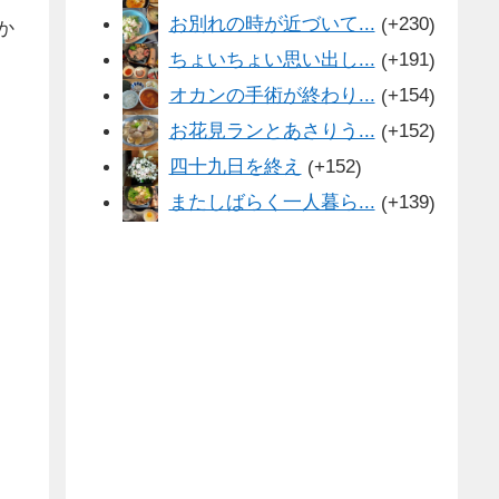
お別れの時が近づいて...
+230
か
ちょいちょい思い出し...
+191
オカンの手術が終わり...
+154
お花見ランとあさりう...
+152
四十九日を終え
+152
またしばらく一人暮ら...
+139