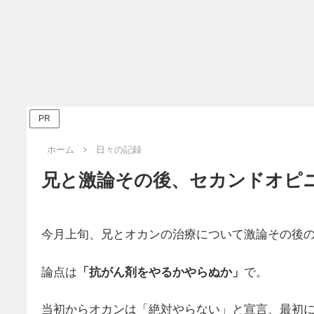
PR
ホーム
日々の記録
兄と激論その後、セカンドオピ
今月上旬、兄とオカンの治療について激論その後
論点は
「抗がん剤をやるかやらぬか」
で。
当初からオカンは「絶対やらない」と宣言、最初