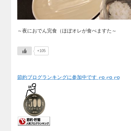
～夜におでん完食（ほぼオレが食べますた～
+105
節約ブログランキングに参加中です┏o┏o┏o