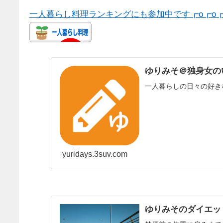
一人暮らし料理ランキングにも参加中です┏o┏o┏
ゆりみそ＠独身女の
一人暮らしの日々の好き
yuridays.3suv.com
ゆりみそのダイエッ