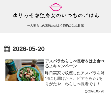
一人暮らしの哀愁ただよう節約ごはん日記
2026-05-20
アスパラわらしべ長者＆はよ食べ
るよキャンペーン
昨日実家で収穫したアスパラを姉
宅にも届けたら、ビアもらた♪あ
りがたや、わらしべ長者です！今
日の5%オフとか※価格は5％オフ
2026.05.20
後大根 142円胡瓜 47円茄子...