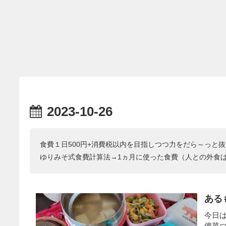
2023-10-26
食費１日500円+消費税以内を目指しつつ力をだら～っと
ゆりみそ式食費計算法→1ヵ月に使った食費（人との外食
ある
今日
備菜