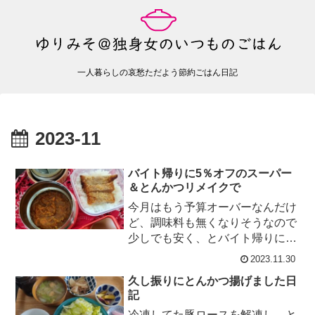
一人暮らしの哀愁ただよう節約ごはん日記
2023-11
バイト帰りに5％オフのスーパー
＆とんかつリメイクで
今月はもう予算オーバーなんだけ
ど、調味料も無くなりそうなので
少しでも安く、とバイト帰りに
5％オフのスーパーへ＝３今日の
2023.11.30
5％オフで※価格は5％オフ後納
久し振りにとんかつ揚げました日
豆 ＠...
記
冷凍してた豚ロースを解凍し、と