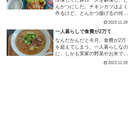
んかつにした。チキンカツはよく
作るけど、とんかつ揚げるの何年
振りだろ？安い輸入の豚ロース、
2023.11.29
フォークで何度もグサグサに刺し
一人暮らしで食費が2万て
スト...
なんだかんだと今月、食費が2万
を超えてしまう。一人暮らしなの
に、しかも実家の野菜やお米で助
けられてるのにそれはまずくな
2023.11.28
い？！・・・と、今更ながら危機
感を持...