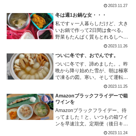
つつ今日は白ワインを一箱、食費
2023.11.27
に計上。箱だとゴミ出し頻度が...
冬は週1お鍋な女・・・
私ですｖ一人暮らしだけど、大き
いお鍋で作って2日間は食べる。
野菜もたんぱく質もとれるしヘル
シーだし、と冬は週1回はお鍋に
2023.11.26
頼ってしまう。そして寒いとお鍋
ついに冬です、おでんです。
がほ...
ついに冬です、諦めました。。昨
晩から降り始めた雪が、朝は極寒
で凍るの図。寒い。そして運転怖
い。でもバイトから帰ったら、昨
2023.11.25
日仕込んだおでんがあるんだおで
Amazonブラックフライデーで箱
ん！...
ワインを
Amazonブラックフライデー、待
ってました！と、いつもの箱ワイ
ンを早速注文。定期便（後日キャ
ンセルOK）で10％オフ、3Lx4箱
2023.11.24