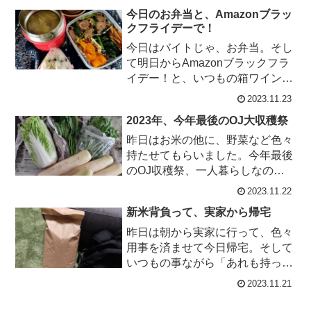
で5,132円(￥1,2...
今日のお弁当と、Amazonブラッ
クフライデーで！
今日はバイトじゃ、お弁当。そし
て明日からAmazonブラックフラ
イデー！と、いつもの箱ワインを
チェックすると先行セールで既に
2023.11.23
安＝３待ってたよ、だけど今日
2023年、今年最後のOJ大収穫祭
飲...
昨日はお米の他に、野菜など色々
持たせてもらいました。今年最後
のOJ収穫祭、一人暮らしなのに
また欲張って＝３2023年OJ最後
2023.11.22
の収穫祭白菜、小松菜、春菊、
新米背負って、実家から帰宅
大...
昨日は朝から実家に行って、色々
用事を済ませて今日帰宅。そして
いつもの事ながら「あれも持って
けこれも食べなさい」とオカンに
2023.11.21
あれこれ持たせてもらい、新米も
5キ...