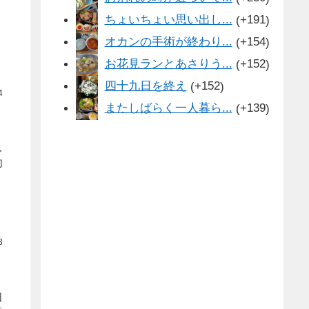
ちょいちょい思い出し...
+191
オカンの手術が終わり...
+154
お花見ランとあさりう...
+152
四十九日を終え
+152
4
またしばらく一人暮ら...
+139
ス
肉
3
日