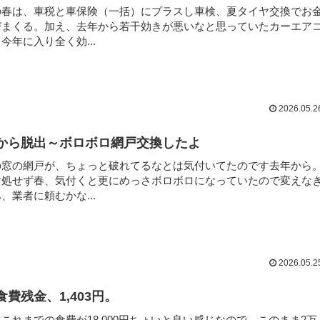
の春は、車税と車保険（一括）にプラスし車検、夏タイヤ交換でお
びまくる。加え、去年から若干効きが悪いなと思っていたカーエア
今年に入り全く効...
2026.05.2
から脱出～ボロボロ網戸交換したよ
の窓の網戸が、ちょっと破れてるなとは気付いてたのです去年から
対処せず春、気付くと更にめっさボロボロになっていたので変えな
、業者に頼むかな...
2026.05.2
食費残金、1,403円。
これまでの食費が18,000円ちょいと良い感じなので、このまま2万