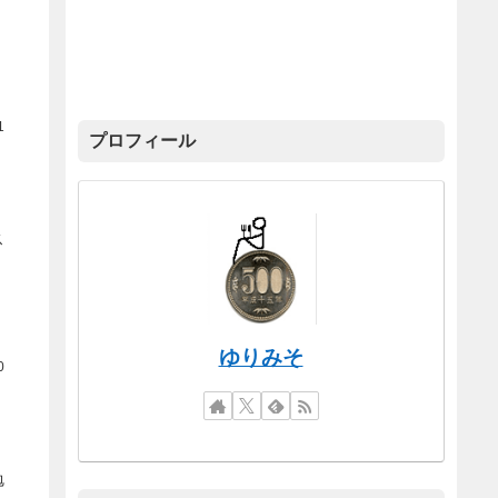
1
プロフィール
ス
ゆりみそ
0
勉