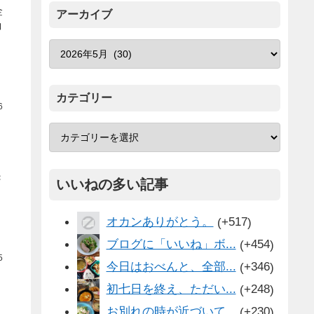
金
アーカイブ
コ
カテゴリー
6
。
き
いいねの多い記事
オカンありがとう。
+517
ブログに「いいね」ボ...
+454
5
今日はおべんと、全部...
+346
初七日を終え、ただい...
+248
お別れの時が近づいて...
+230