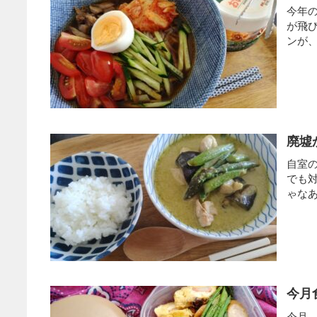
今年
が飛
ンが、
廃墟
自室
でも
ゃなあ
今月
今月、