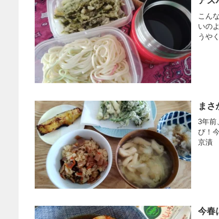
アス
こん
いのよ
うやく
まさ
3年
び！今
京漬 7
今春