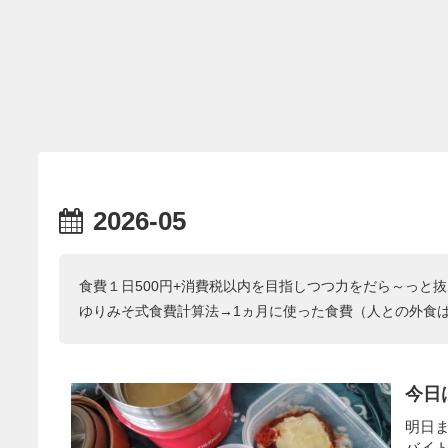
2026-05
食費１日500円+消費税以内を目指しつつ力をだら～っと
ゆりみそ式食費計算法→1ヵ月に使った食費（人との外食
今日
明日
バイ