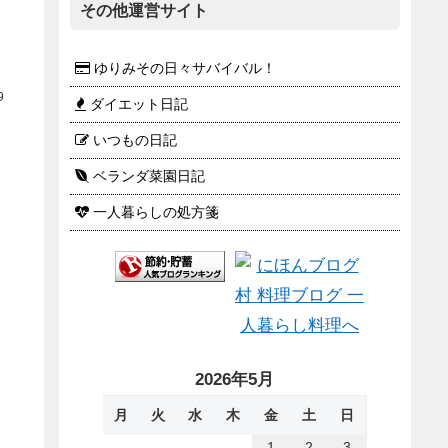
その他運営サイト
ゆりみその日々サバイバル！
9
ダイエット日記
いつもの日記
ベランダ菜園日記
一人暮らしの処方箋
2026年5月
月
火
水
木
金
土
日
1
2
3